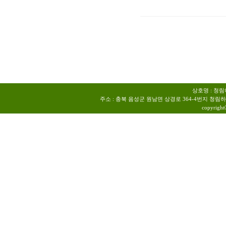
상호명 : 청림하
주소 : 충북 음성군 원남면 상경로 364-4번지 청림하우스 | TEL 
copyrigh