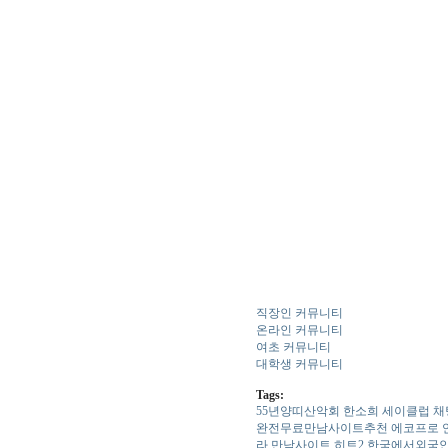
직장인 커뮤니티
온라인 커뮤니티
여초 커뮤니티
대학생 커뮤니티
Tags:
5­5­년­양­띠­산­악­회
한소희
세­이­클­럽­ ­채
완전무료만남사이트추천
에코프로
라
만남사이트
히트2
한­국­에­서­외­국­