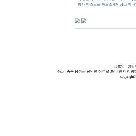
회사
아스트로
송­도­소­개­팅­장­소
이다
상호명 : 청림하
주소 : 충북 음성군 원남면 상경로 364-4번지 청림하우스 | TEL 
copyrigh