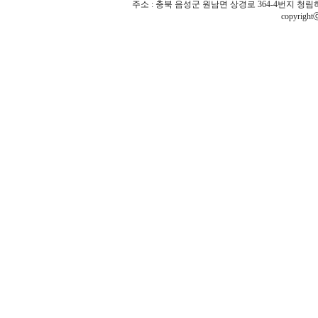
주소 : 충북 음성군 원남면 상경로 364-4번지 청림하우스 | TEL 
copyrigh