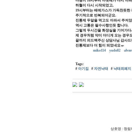
다행이 16시부터 아랫배가 다시 아
하혈이 다시 시작되었고,
19시부터는 배에가스가 가득찬듯한
주기적으로 반복되더군요.
진통제 두알을 먹고도 아파서 주저
역시 고통은 필수사항인듯 합니다.
그렇게 두시간을 화장실을 기어가다시
제 경우처럼 약이 더디게 오는 경우
끝까지 피드백주신 상담사님 감사드
진통제보다 더 힘이 되었네요ㅠ
miko114
yudo82
alvm
Tags:
#
아기집
#
자연낙태
#
낙태죄폐지
상호명 : 청림하