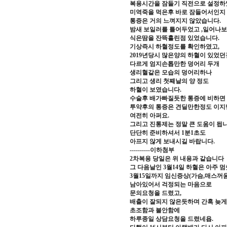
복용시간을 잠들기 직전으로 설정하
미역죽을 먹은후 바로 잠들어서인지
통증은 거의 느껴지지 않았습니다.
밤새 보일러를 틀어두었고 ,일어나
식은땀을 잔뜩흘린점 있었습니다.
기상즉시 하혈정도를 확인하였고,
2019년당시 많은양의 하혈이 있었
다르게 엄지손톱만한 덩어리 두개
생리혈같은 모습의 덩어리하나
그리고 생리 첫째날의 양 정도
하혈이 보였습니다.
수술후 배가빠질듯한 통증에 비하면
투약후의 통증은 견딜만한정도 이지
여전히 아퍼요.
그리고 진통제는 정말 큰 도움이 됩니
단단히 준비하셔서 1분1초도
아프지 않게 보내시길 바랍니다.
----------이하첨부
2차복용 당일은 위 내용과 같습니다
그 다음날인 3월14일 하혈은 아주 
3월15일까지 임신증상(가슴,매스꺼
남아있어서 걱정되는 마음으로
문의요청을 드렸고,
배출이 잘되지 않은듯하며 간혹 늦
초조함과 불안함에
하루종일 상담요청을 드렸네욥.