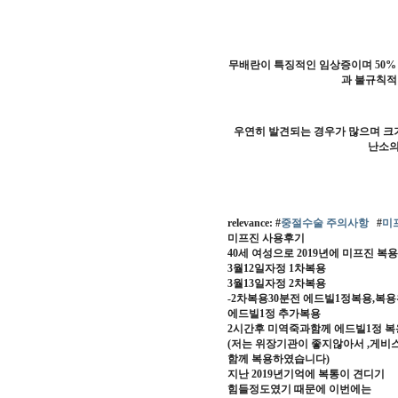
무배란이 특징적인 임상증이며 50%
과 불규칙적
우연히 발견되는 경우가 많으며 크기
난소의
relevance: #
중절수술 주의사항
#
미
미프진 사용후기
40세 여성으로 2019년에 미프진 복
3월12일자정 1차복용
3월13일자정 2차복용
-2차복용30분전 에드빌1정복용,복
에드빌1정 추가복용
2시간후 미역죽과함께 에드빌1정 복
(저는 위장기관이 좋지않아서 ,게비
함께 복용하였습니다)
지난 2019년기억에 복통이 견디기
힘들정도였기 때문에 이번에는