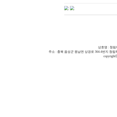
상호명 : 청림하
주소 : 충북 음성군 원남면 상경로 364-4번지 청림하우스 | TEL 
copyrigh