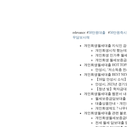
relevance: #
50만원대출
#
50만원즉
무담보사채
개인회생월세대출 지식인 검
개인회생시작 했는데
개인회생 인가후 월
개인회생 월세보증금
개인회생월세대출 HOT TOP
안성시, ‘저소득층 
개인회생월세대출 BEST NE
【16일 안성시 소식
안성시, 2023년 경
【청년 빚】학자금대
개인회생월세대출 웹문서 내
월세보증금담보대출 개
대출상품안내 > 개인
개인회생제도 ? 나무
개인회생월세대출 관련 블로
개인회생월세보증금
전세 월세 담보대출 