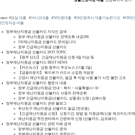
vance: #
당일 대출
#
24시간대출
#
50만원대출
#
50만원즉시 대출가능한가요
#
100
활안정자금 대출
정부재난지원금 선불카드 지식인 검색
정부 재난지원금 선불카드 잔액조회 내공200
5차재난지원금 선불카드 문의입니다
정부 긴급재난지원금 선불카드
정부재난지원금 선불카드 HOT TOPIC
【원주 단신】 긴급재난지원금 신청 4일 마감 등
정부재난지원금 선불카드 BEST NEWS
【카드뉴스】 강원 원주시 주요뉴스 (11월 2일)
【금융라운지】 복지부가 카드사 소집한 까닭은
고양시 재난지원금 선불카드, 발급 후 익일 사용 불가·시민 불만 고조
정부재난지원금 선불카드 웹문서 내용
정부 긴급재난지원금 안내 < 복지 < 서울특별시</li>
정부 재난지원금 선불카드 사용처 잔액조회
정부 긴급재난지원금(선불카드, 상품권) 신청 | 김해시청
정부재난지원금 선불카드 관련 블로그
부산진구 재난지원금 선불카드 발급 (전포동)
【긴급재난지원금 신청】 신청기간, 방법 및 지원금액(신용·체크카드/지
재난지원금 주민센터에서 간편하게 신청 (선불카드, 김포페이)
정부재난지원금 선불카드 관련 카페 검색
정부재난지원금 선불카드 문의
정부재난지원금 선불카드 질문이요~