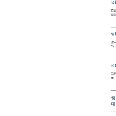
생
긴급
직접
생
앞서
다.
생
고양
의 
생
대