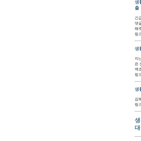
생
출
긴
댓글
해
링크:
생
지난
은 
액
링크:
생
김해
링크:
생
대