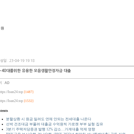
회사소개
제품소개
렌탈 · 임대
지원
성일 : 23-04-19 19:18
0~40대를위한 유용한 모음생활안정자금 대출
 :
AD
ttps://loan24.top
[1487]
ttps://loan24.top
[1532]
tents
분할상환 시 원금 밀려도 연체 안되는 전세대출 나온다
선박 건조대금 부풀려 대출금 수억원씩 가로챈 부부 실형·집유
3분기 주택저당증권 발행 12% 감소…가계대출 억제 영향