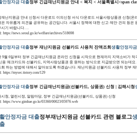
활안정자금 대출
정부 긴급재난지원금 안내 < 복지 < 서울특별시<span class="ez
급재난지원금 안내 신청서 다운로드 이의신청 서식 다운로드 서울사랑상품권 신청(온라
은 자유롭게 의견을 공유하는 공간입니다. 서울시 정책에 대한 신고·제안·건의 등은
주시기 바랍니다….
 https://news.seoul.go.kr/welfare/archives/518698
활안정자금 대출
정부 재난지원금 선불카드 사용처 잔액조회
생활안정자금
 9월 6일부터 정부 긴급재난지원금 온라인 신청을 시작으로 현재까지 지역소비가 
신용·체크카드와 선불카드, 지역사랑상품권 중 원하는 방식으로 지급받으면 되는데요.
조회 하는 방법에 대해서 알아보도록 하겠습니다. 재난지원금 선불카드 사용처 정부 
 https://mysec.tistory.com/129
활안정자금 대출
정부 긴급재난지원금(선불카드, 상품권) 신청 | 김해시청
시청, 열린시정, 알림마당, 정부 긴급재난지원금(선불카드, 상품권) 신청
 https://www.gimhae.go.kr/03360/00023/05976.web
활안정자금 대출
정부재난지원금 선불카드 관련 블로그
출