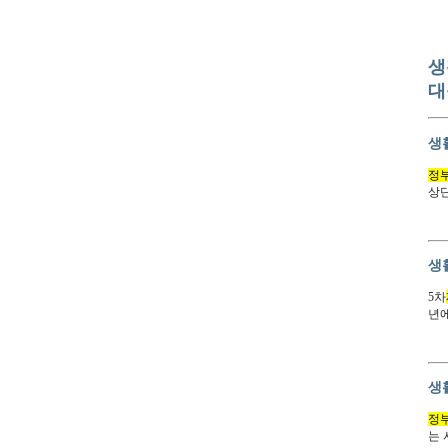
생
대
생
정
상
생
5차
년
생
정
는