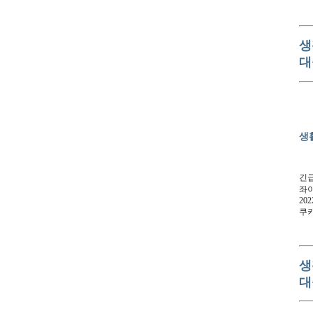
생
대
생
긴급
좌이
202
쿠
생
대