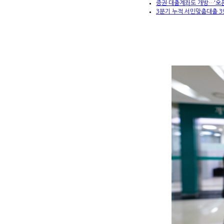
증권·대출계좌도 개방…'오
3분기 누적 서민맞춤대출 39