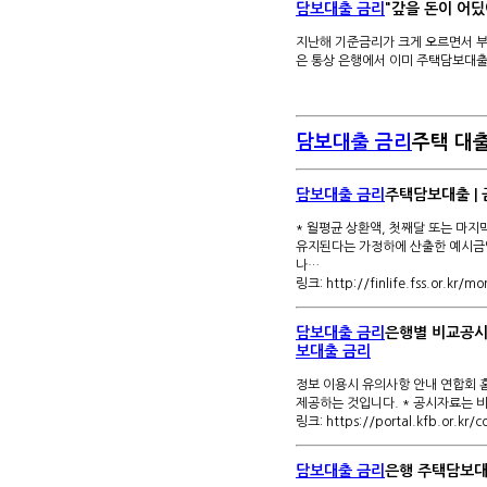
담보대출 금리
"갚을 돈이 어
지난해 기준금리가 크게 오르면서 
은 통상 은행에서 이미 주택담보대
담보대출 금리
주택 대
담보대출 금리
주택담보대출 |
* 월평균 상환액, 첫째달 또는 마
유지된다는 가정하에 산출한 예시금
나…
링크: http://finlife.fss.or.kr/
담보대출 금리
은행별 비교공시
보대출 금리
정보 이용시 유의사항 안내 연합회
제공하는 것입니다. * 공시자료는 
링크: https://portal.kfb.or.kr
담보대출 금리
은행 주택담보대출