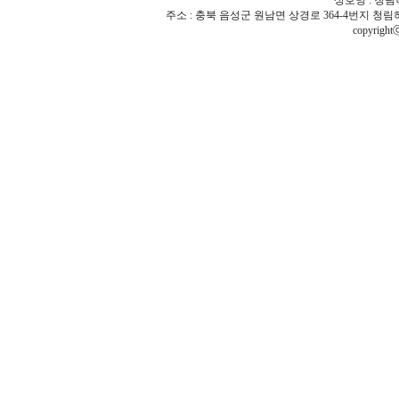
상호명 : 청림하
주소 : 충북 음성군 원남면 상경로 364-4번지 청림하우스 | TEL 
copyrigh