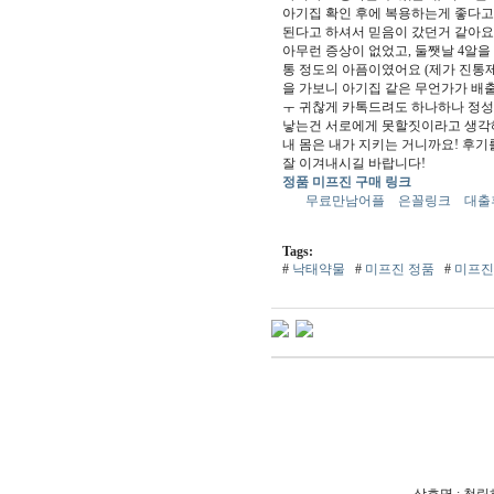
아기집 확인 후에 복용하는게 좋다고
된다고 하셔서 믿음이 갔던거 같아요
아무런 증상이 없었고, 둘쨋날 4알
통 정도의 아픔이였어요 (제가 진통제
을 가보니 아기집 같은 무언가가 배
ㅜ 귀찮게 카톡드려도 하나하나 정성
낳는건 서로에게 못할짓이라고 생각
내 몸은 내가 지키는 거니까요! 후
잘 이겨내시길 바랍니다!
정품 미프진 구매 링크
무료만남어플
은꼴링크
대출
Tags:
#
낙태약물
#
미프진 정품
#
미프진