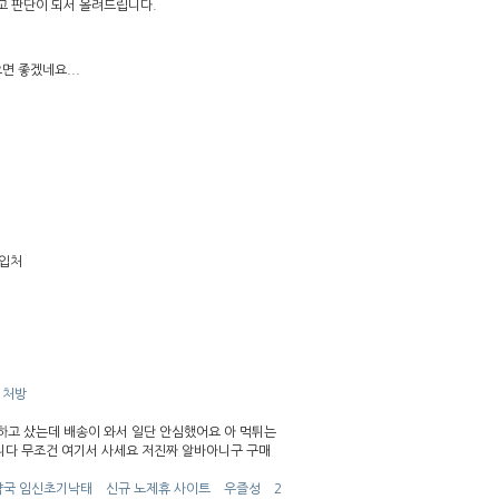
고 판단이 되서 올려드립니다.
 좋겠네요...
입처
 처방
고 샀는데 배송이 와서 일단 안심했어요 아 먹튀는
니다 무조건 여기서 사세요 저진짜 알바아니구 구매
약국 임신초기낙태
신규 노제휴 사이트
우즐성
2