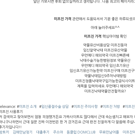
일단 가보시면 후회 없으실꺼라고 생각됩니다..나름 최고의 페이지라
미프진 가격
관련해서 도움되셔셔 기분 좋은 하루되셨으면
아래 눌러주세요^^
미프진 가격
핵심아이템 확인
약물유산비용상담 미프진동아
임신알약낙태 미프진유산약물
우먼메디 해외약국 미프진빠른배
낙태수술가능한병원정보 약물유산
우먼메디 해외약국 임신초기유산
임신초기유산가능한약 미프진구매 미프진구
약물낙태임신9주차낙태방법
미프진정품낙태약구입가능한공식사이트
제목을 입력하세요.우먼메디 해외약국
미프진낙태약물안전할까요?
relevance: #
미프진 소개
#
임신중절수술 상담
#
미프진 주의사항
#
미프진 처방
#
미프진
미프진 사용후기
저 검색하고 찾아보면서 엄청 걱정했거든요 가짜사이트도 많다해서 근데 속는셈치고 해보자 하
아니구나하면서 근데 질문 진짜 이천번은 한 거 갔거든요 근데 완전 친절하게 다 말씀해 주십
후기자입니다!!
밤토끼
김해만남찾기
대출후기
주소야
돔클럽 DOMCLUB
무료만남어플
미프진