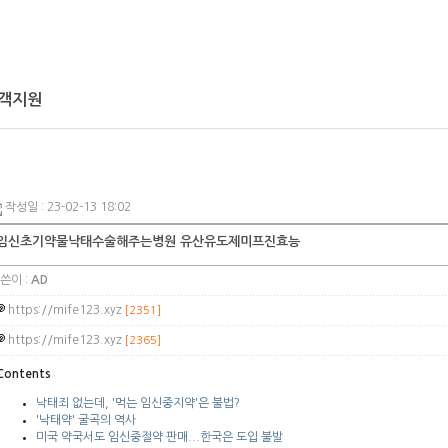
회사소개
제품소개
렌탈 · 임대
객지원
작성일 : 23-02-13 18:02
임신초기약물낙태수술해주는병원 유산유도제미프진효능
쓴이 :
AD
https://mife123.xyz
[2351]
https://mife123.xyz
[2365]
Contents
낙태죄 없는데, '먹는 임신중지약'은 불법?
'낙태약' 굴곡의 역사
미국 약국서도 임신중절약 판매...한국은 도입 불발